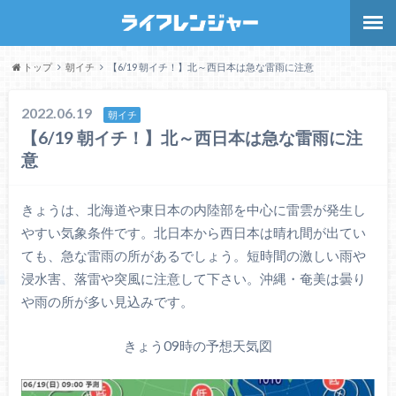
トップ
朝イチ
【6/19 朝イチ！】北～西日本は急な雷雨に注意
2022.06.19
朝イチ
【6/19 朝イチ！】北～西日本は急な雷雨に注
意
きょうは、北海道や東日本の内陸部を中心に雷雲が発生し
やすい気象条件です。北日本から西日本は晴れ間が出てい
ても、急な雷雨の所があるでしょう。短時間の激しい雨や
浸水害、落雷や突風に注意して下さい。沖縄・奄美は曇り
や雨の所が多い見込みです。
きょう09時の予想天気図