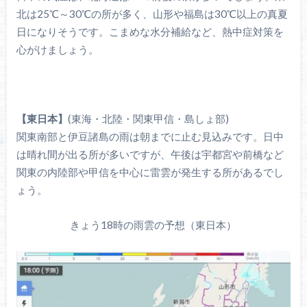
北は25℃～30℃の所が多く、山形や福島は30℃以上の真夏
日になりそうです。こまめな水分補給など、熱中症対策を
心がけましょう。
【東日本】
(東海・北陸・関東甲信・島しょ部)
関東南部と伊豆諸島の雨は朝までに止む見込みです。日中
は晴れ間が出る所が多いですが、午後は宇都宮や前橋など
関東の内陸部や甲信を中心に雷雲が発生する所があるでし
ょう。
きょう18時の雨雲の予想（東日本）