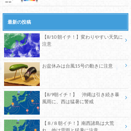
最新の投稿
【8/10 朝イチ！】変わりやすい天気に
注意
お盆休みは台風15号の動きに注意
【8/9朝イチ！】 沖縄は引き続き暴
風雨に、西は猛暑に警戒
【８/８朝イチ！】南西諸島は大荒
れ、他は雷雨と猛暑に注意