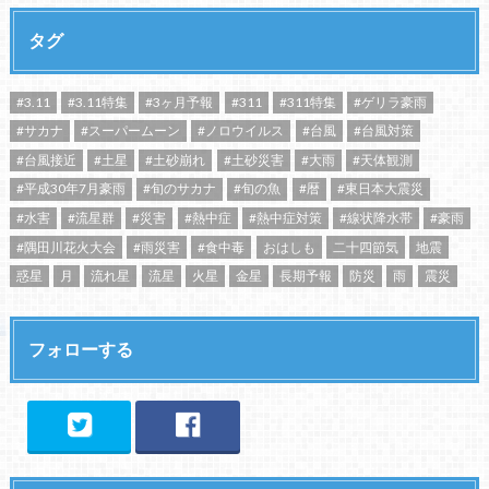
タグ
#3.11
#3.11特集
#3ヶ月予報
#311
#311特集
#ゲリラ豪雨
#サカナ
#スーパームーン
#ノロウイルス
#台風
#台風対策
#台風接近
#土星
#土砂崩れ
#土砂災害
#大雨
#天体観測
#平成30年7月豪雨
#旬のサカナ
#旬の魚
#暦
#東日本大震災
#水害
#流星群
#災害
#熱中症
#熱中症対策
#線状降水帯
#豪雨
#隅田川花火大会
#雨災害
#食中毒
おはしも
二十四節気
地震
惑星
月
流れ星
流星
火星
金星
長期予報
防災
雨
震災
フォローする