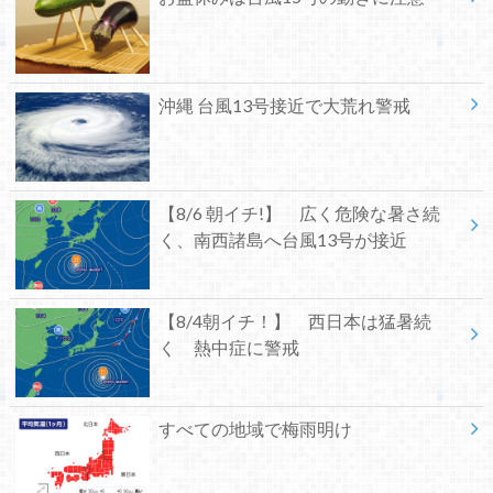
沖縄 台風13号接近で大荒れ警戒
【8/6 朝イチ!】 広く危険な暑さ続
く、南西諸島へ台風13号が接近
【8/4朝イチ！】 西日本は猛暑続
く 熱中症に警戒
すべての地域で梅雨明け