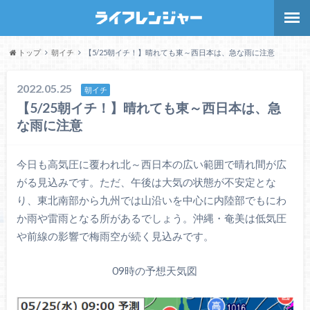
トップ
朝イチ
【5/25朝イチ！】晴れても東～西日本は、急な雨に注意
2022.05.25
朝イチ
【5/25朝イチ！】晴れても東～西日本は、急
な雨に注意
今日も高気圧に覆われ北～西日本の広い範囲で晴れ間が広
がる見込みです。ただ、午後は大気の状態が不安定とな
り、東北南部から九州では山沿いを中心に内陸部でもにわ
か雨や雷雨となる所があるでしょう。沖縄・奄美は低気圧
や前線の影響で梅雨空が続く見込みです。
09時の予想天気図