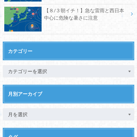
【８/３朝イチ！】急な雷雨と西日本
中心に危険な暑さに注意
カテゴリー
月別アーカイブ
タグ