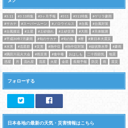
#3.11
#3.11特集
#3ヶ月予報
#311
#311特集
#ゲリラ豪雨
#サカナ
#スーパームーン
#ノロウイルス
#台風
#台風対策
#台風接近
#土星
#土砂崩れ
#土砂災害
#大雨
#天体観測
#平成30年7月豪雨
#旬のサカナ
#旬の魚
#暦
#東日本大震災
#水害
#流星群
#災害
#熱中症
#熱中症対策
#線状降水帯
#豪雨
#隅田川花火大会
#雨災害
#食中毒
おはしも
二十四節気
地震
惑星
月
流れ星
流星
火星
金星
長期予報
防災
雨
震災
フォローする
日本各地の最新の天気・災害情報はこちら