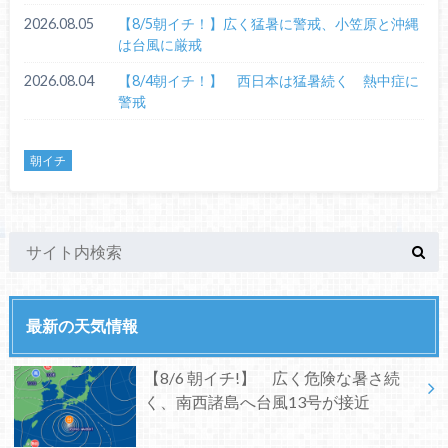
2026.08.05
【8/5朝イチ！】広く猛暑に警戒、小笠原と沖縄
は台風に厳戒
2026.08.04
【8/4朝イチ！】 西日本は猛暑続く 熱中症に
警戒
朝イチ
最新の天気情報
【8/6 朝イチ!】 広く危険な暑さ続
く、南西諸島へ台風13号が接近