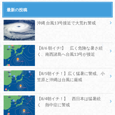
最新の投稿
沖縄 台風13号接近で大荒れ警戒
【8/6 朝イチ!】 広く危険な暑さ続
く、南西諸島へ台風13号が接近
【8/5朝イチ！】広く猛暑に警戒、小
笠原と沖縄は台風に厳戒
【8/4朝イチ！】 西日本は猛暑続
く 熱中症に警戒