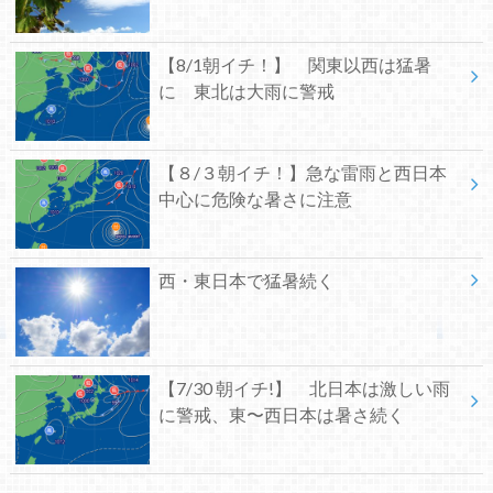
【8/1朝イチ！】 関東以西は猛暑
に 東北は大雨に警戒
【８/３朝イチ！】急な雷雨と西日本
中心に危険な暑さに注意
西・東日本で猛暑続く
【7/30 朝イチ!】 北日本は激しい雨
に警戒、東〜西日本は暑さ続く