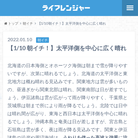
トップ
朝イチ
【1/10 朝イチ！】太平洋側を中心に広く晴れ
2022.01.10
朝イチ
【1/10 朝イチ！】太平洋側を中心に広く晴れ
北海道の日本海側とオホーツク海側は朝まで雪が降りやす
いですが、次第に晴れるでしょう。北海道の太平洋側と東
北地方は概ね晴れる見込みです。関東地方は雲が多いもの
の、昼過ぎから関東北部は晴れ、関東南部は日が差すでし
ょう。伊豆諸島は雲が広がって雨が降りやすく、千葉県と
茨城県は朝まで所により雨が降るでしょう。北陸では日中
は晴れ間が広がり、東海と西日本は太平洋側を中心に晴れ
るでしょう。沖縄本島と奄美は日が差しますが、宮古島と
石垣島は雲が多く、夜は雨が降る見込みです。関東と伊豆
諸島の沿岸や周辺海域は
、うねりを伴った高波と強風
に
注