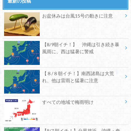
最新の投稿
お盆休みは台風15号の動きに注意
【8/9朝イチ！】 沖縄は引き続き暴
風雨に、西は猛暑に警戒
【８/８朝イチ！】南西諸島は大荒
れ、他は雷雨と猛暑に注意
すべての地域で梅雨明け
【8/7 朝イチ！】台風接近、沖縄・奄