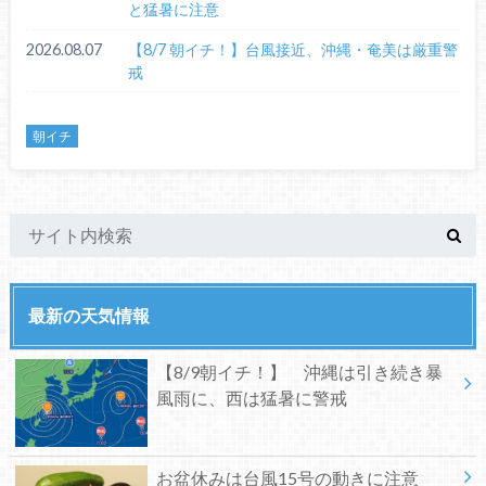
と猛暑に注意
2026.08.07
【8/7 朝イチ！】台風接近、沖縄・奄美は厳重警
戒
朝イチ
最新の天気情報
【8/9朝イチ！】 沖縄は引き続き暴
風雨に、西は猛暑に警戒
お盆休みは台風15号の動きに注意