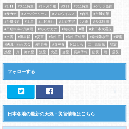
#3.11
#3.11特集
#3ヶ月予報
#311
#311特集
#ゲリラ豪雨
#サカナ
#スーパームーン
#ノロウイルス
#台風
#台風対策
#台風接近
#土星
#土砂崩れ
#土砂災害
#大雨
#天体観測
#平成30年7月豪雨
#旬のサカナ
#旬の魚
#暦
#東日本大震災
#水害
#流星群
#災害
#熱中症
#熱中症対策
#線状降水帯
#豪雨
#隅田川花火大会
#雨災害
#食中毒
おはしも
二十四節気
地震
惑星
月
流れ星
流星
火星
金星
長期予報
防災
雨
震災
フォローする
日本各地の最新の天気・災害情報はこちら