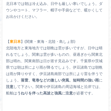
北日本では朝は冷え込み、日中も厳しい寒いでしょう。ダ
ウンやコート、マフラー、帽子や手袋などで、暖かくして
お出かけください。
【
東日本
】(関東・東海・北陸・島しょ部)
北陸地方と東海地方では朝晩は雲が多いですが、日中は晴
れるでしょう。関東は雲が多いものの、昼過ぎから関東北
部は晴れ、関東南部は日が差す見込みです。千葉県や茨城
県では朝は所により雨が降るでしょう。伊豆諸島では朝晩
は雨が降りやすく、伊豆諸島南部では所により雷を伴うで
しょう。
落雷、竜巻などの激しい突風、短時間の強い雨
に
注意
して下さい。関東や伊豆諸島の周辺海域と沿岸では、
船舶は
うねりを伴った高波と強風
に
注意
が必要です。