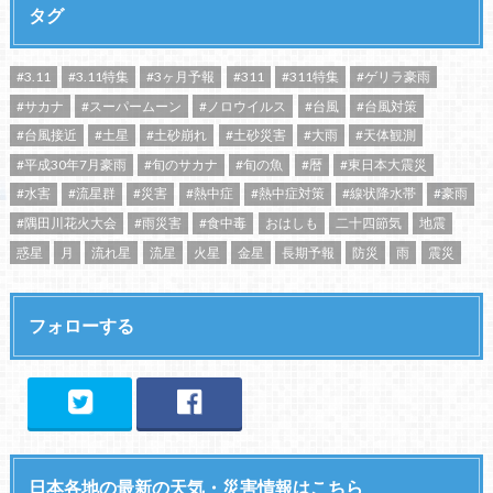
タグ
#3.11
#3.11特集
#3ヶ月予報
#311
#311特集
#ゲリラ豪雨
#サカナ
#スーパームーン
#ノロウイルス
#台風
#台風対策
#台風接近
#土星
#土砂崩れ
#土砂災害
#大雨
#天体観測
#平成30年7月豪雨
#旬のサカナ
#旬の魚
#暦
#東日本大震災
#水害
#流星群
#災害
#熱中症
#熱中症対策
#線状降水帯
#豪雨
#隅田川花火大会
#雨災害
#食中毒
おはしも
二十四節気
地震
惑星
月
流れ星
流星
火星
金星
長期予報
防災
雨
震災
フォローする
日本各地の最新の天気・災害情報はこちら