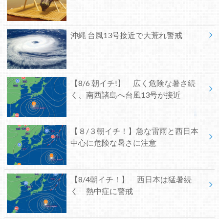
沖縄 台風13号接近で大荒れ警戒
【8/6 朝イチ!】 広く危険な暑さ続
く、南西諸島へ台風13号が接近
【８/３朝イチ！】急な雷雨と西日本
中心に危険な暑さに注意
【8/4朝イチ！】 西日本は猛暑続
く 熱中症に警戒