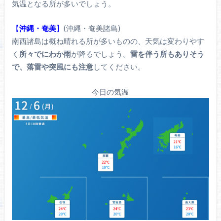
気温となる所が多いでしょう。
【
沖縄・奄美
】
(沖縄・奄美諸島)
南西諸島は概ね晴れる所が多いものの、天気は変わりやす
く
所々でにわか雨
が降るでしょう。
雷を伴う所もありそう
で、落雷や突風にも注意
してください。
今日の気温