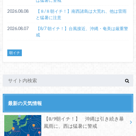
は猛暑に警戒
2026.08.08
【８/８朝イチ！】南西諸島は大荒れ、他は雷雨
と猛暑に注意
2026.08.07
【8/7 朝イチ！】台風接近、沖縄・奄美は厳重警
戒
朝イチ
最新の天気情報
【8/9朝イチ！】 沖縄は引き続き暴
風雨に、西は猛暑に警戒