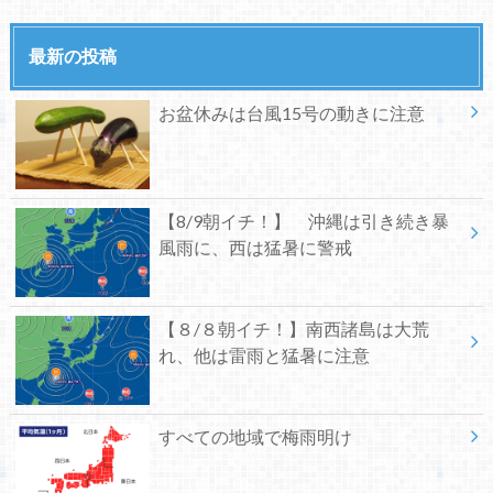
最新の投稿
お盆休みは台風15号の動きに注意
【8/9朝イチ！】 沖縄は引き続き暴
風雨に、西は猛暑に警戒
【８/８朝イチ！】南西諸島は大荒
れ、他は雷雨と猛暑に注意
すべての地域で梅雨明け