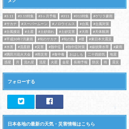
#3.11
#3.11特集
#3ヶ月予報
#311
#311特集
#ゲリラ豪雨
#サカナ
#スーパームーン
#ノロウイルス
#台風
#台風対策
#台風接近
#土星
#土砂崩れ
#土砂災害
#大雨
#天体観測
#平成30年7月豪雨
#旬のサカナ
#旬の魚
#暦
#東日本大震災
#水害
#流星群
#災害
#熱中症
#熱中症対策
#線状降水帯
#豪雨
#隅田川花火大会
#雨災害
#食中毒
おはしも
二十四節気
地震
惑星
月
流れ星
流星
火星
金星
長期予報
防災
雨
震災
フォローする
日本各地の最新の天気・災害情報はこちら