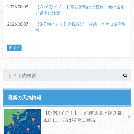
2026.08.08
【８/８朝イチ！】南西諸島は大荒れ、他は雷雨
と猛暑に注意
2026.08.07
【8/7 朝イチ！】台風接近、沖縄・奄美は厳重警
戒
朝イチ
最新の天気情報
【8/9朝イチ！】 沖縄は引き続き暴
風雨に、西は猛暑に警戒