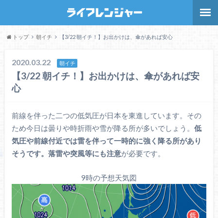
トップ
朝イチ
【3/22 朝イチ！】お出かけは、傘があれば安心
2020.03.22
朝イチ
【3/22 朝イチ！】お出かけは、傘があれば安
心
前線を伴った二つの低気圧が日本を東進しています。その
ため今日は曇りや時折雨や雪が降る所が多いでしょう。
低
気圧や前線付近では雷を伴って一時的に強く降る所があり
そうです。落雷や突風等にも注意
が必要です。
9時の予想天気図