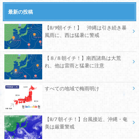
最新の投稿
【8/9朝イチ！】 沖縄は引き続き暴
風雨に、西は猛暑に警戒
【８/８朝イチ！】南西諸島は大荒
れ、他は雷雨と猛暑に注意
すべての地域で梅雨明け
【8/7 朝イチ！】台風接近、沖縄・奄
美は厳重警戒