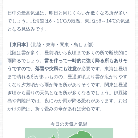
日中の最高気温は、昨日と同じくらいか低くなる所が多い
でしょう。北海道は6～11℃の気温、東北は8～14℃の気温
となる見込みです。
【
東日本
】(北陸・東海・関東・島しょ部)
北陸は雲が多く、昼前頃から夜頃まで多くの所で断続的に
雨降るでしょう。
雷を伴って一時的に強く降る所もありそ
うですので、落雷や突風にも注意
が必要です。東海は昼頃
まで晴れる所が多いものの、昼過ぎ頃より雲が広がりやす
くなり夕方頃から雨が降る所がありそうです。関東は昼過
ぎ頃から曇りの天気となる所が多くなるでしょう。伊豆諸
島や内陸部では、夜にわか雨が降る恐れがあります。お出
かけの際は、折り畳みの傘があれば安心です。
今日の天気と気温