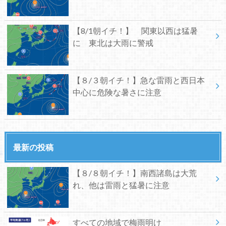
【8/1朝イチ！】 関東以西は猛暑
に 東北は大雨に警戒
【８/３朝イチ！】急な雷雨と西日本
中心に危険な暑さに注意
最新の投稿
【８/８朝イチ！】南西諸島は大荒
れ、他は雷雨と猛暑に注意
すべての地域で梅雨明け