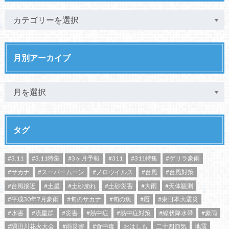
月別アーカイブ
タグ
#3.11
#3.11特集
#3ヶ月予報
#311
#311特集
#ゲリラ豪雨
#サカナ
#スーパームーン
#ノロウイルス
#台風
#台風対策
#台風接近
#土星
#土砂崩れ
#土砂災害
#大雨
#天体観測
#平成30年7月豪雨
#旬のサカナ
#旬の魚
#暦
#東日本大震災
#水害
#流星群
#災害
#熱中症
#熱中症対策
#線状降水帯
#豪雨
#隅田川花火大会
#雨災害
#食中毒
おはしも
二十四節気
地震