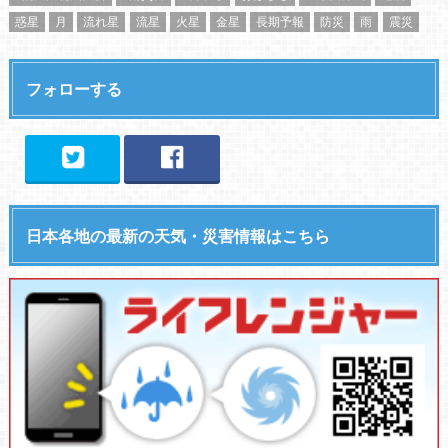
惑星
月
流れ星
流星
火星
金星
長期予報
防災
雨
震災
フォローする
日本各地の最新の天気・災害情報はこちら