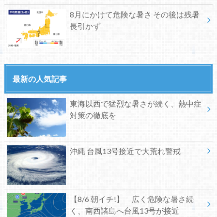
8月にかけて危険な暑さ その後は残暑
長引かず
最新の人気記事
東海以西で猛烈な暑さが続く、熱中症
対策の徹底を
沖縄 台風13号接近で大荒れ警戒
【8/6 朝イチ!】 広く危険な暑さ続
く、南西諸島へ台風13号が接近