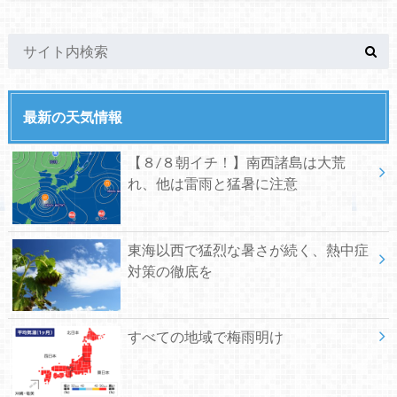
最新の天気情報
【８/８朝イチ！】南西諸島は大荒
れ、他は雷雨と猛暑に注意
東海以西で猛烈な暑さが続く、熱中症
対策の徹底を
すべての地域で梅雨明け