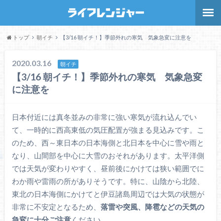
トップ
朝イチ
【3/16 朝イチ！】季節外れの寒気 気象急変に注意を
2020.03.16
朝イチ
【3/16 朝イチ！】季節外れの寒気 気象急変
に注意を
日本付近には真冬並みの非常に強い寒気が流れ込んでい
て、一時的に西高東低の気圧配置が強まる見込みです。こ
のため、西～東日本の日本海側と北日本を中心に雪や雨と
なり、山間部を中心に大雪のおそれがあります。太平洋側
では天気が変わりやすく、昼前後にかけては狭い範囲でに
わか雨や雷雨の所がありそうです。特に、山陰から北陸、
東北の日本海側にかけてと伊豆諸島周辺では大気の状態が
非常に不安定となるため、
落雷や突風、降雹などの天気の
急変に十分ご注意
ください。