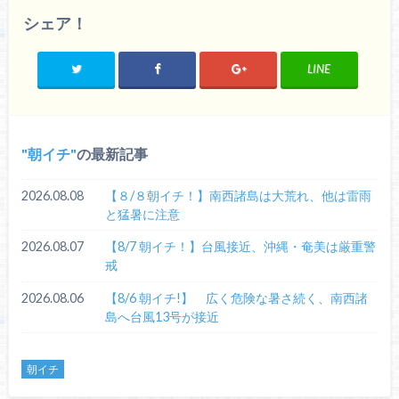
シェア！
LINE
朝イチ
の最新記事
2026.08.08
【８/８朝イチ！】南西諸島は大荒れ、他は雷雨
と猛暑に注意
2026.08.07
【8/7 朝イチ！】台風接近、沖縄・奄美は厳重警
戒
2026.08.06
【8/6 朝イチ!】 広く危険な暑さ続く、南西諸
島へ台風13号が接近
朝イチ