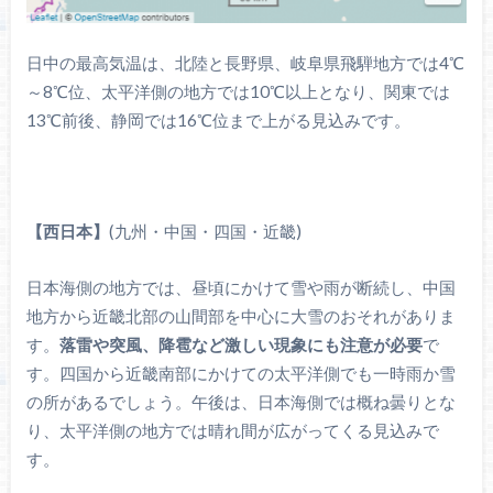
日中の最高気温は、北陸と長野県、岐阜県飛騨地方では4℃
～8℃位、太平洋側の地方では10℃以上となり、関東では
13℃前後、静岡では16℃位まで上がる見込みです。
【
西日本
】
(九州・中国・四国・近畿)
日本海側の地方では、昼頃にかけて雪や雨が断続し、中国
地方から近畿北部の山間部を中心に大雪のおそれがありま
す。
落雷や突風、降雹など激しい現象にも注意が必要
で
す。四国から近畿南部にかけての太平洋側でも一時雨か雪
の所があるでしょう。午後は、日本海側では概ね曇りとな
り、太平洋側の地方では晴れ間が広がってくる見込みで
す。