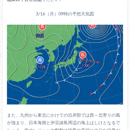
3/16（月）09時の予想天気図
また、九州から東北にかけての沿岸部では西～北寄りの風
が強まり、日本海側と伊豆諸島周辺の海上はしけとなるで