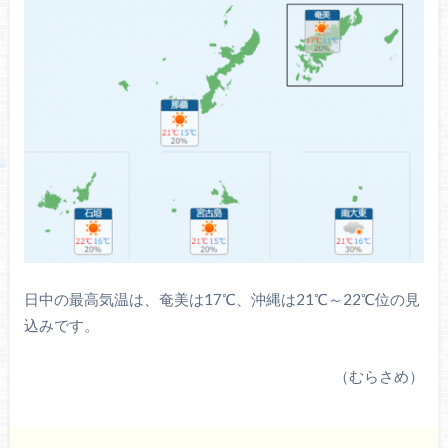
日中の最高気温は、奄美は17℃、沖縄は21℃～22℃位の見
込みです。
（むらさめ）