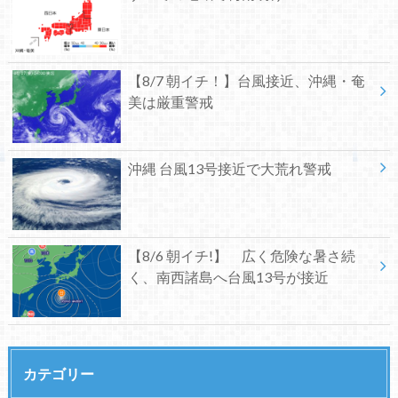
【8/7 朝イチ！】台風接近、沖縄・奄
美は厳重警戒
沖縄 台風13号接近で大荒れ警戒
【8/6 朝イチ!】 広く危険な暑さ続
く、南西諸島へ台風13号が接近
カテゴリー