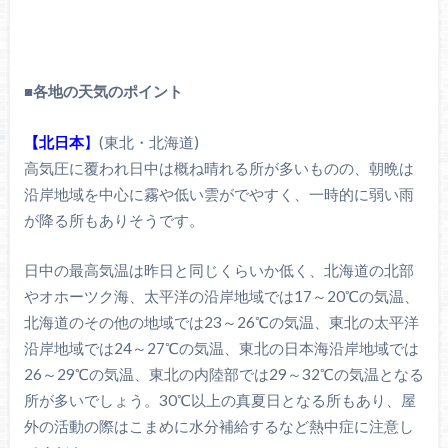
■
各地の天気のポイント
【北日本
】
(東北・北海道)
高気圧に覆われ日中は概ね晴れる所が多いものの、朝晩は
沿岸地域を中心に霧や低い雲がでやすく、一時的に弱い雨
が降る所もありそうです。
日中の最高気温は昨日と同じくらいか低く、北海道の北部
やオホーツク海、太平洋の沿岸地域では17～20℃の気温、
北海道のその他の地域では23～26℃の気温、東北の太平洋
沿岸地域では24～27℃の気温、東北の日本海沿岸地域では
26～29℃の気温、東北の内陸部では29～32℃の気温となる
所が多いでしょう。30℃以上の真夏日となる所もあり、屋
外の活動の際はこまめに水分補給するなど熱中症に注意し