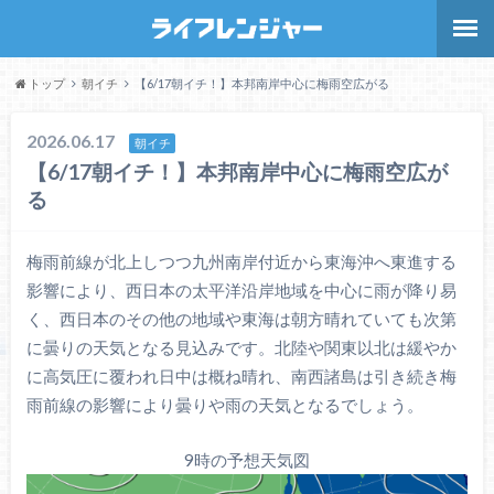
トップ
朝イチ
【6/17朝イチ！】本邦南岸中心に梅雨空広がる
2026.06.17
朝イチ
【6/17朝イチ！】本邦南岸中心に梅雨空広が
る
梅雨前線が北上しつつ九州南岸付近から東海沖へ東進する
影響により、西日本の太平洋沿岸地域を中心に雨が降り易
く、西日本のその他の地域や東海は朝方晴れていても次第
に曇りの天気となる見込みです。北陸や関東以北は緩やか
に高気圧に覆われ日中は概ね晴れ、南西諸島は引き続き梅
雨前線の影響により曇りや雨の天気となるでしょう。
9時の予想天気図