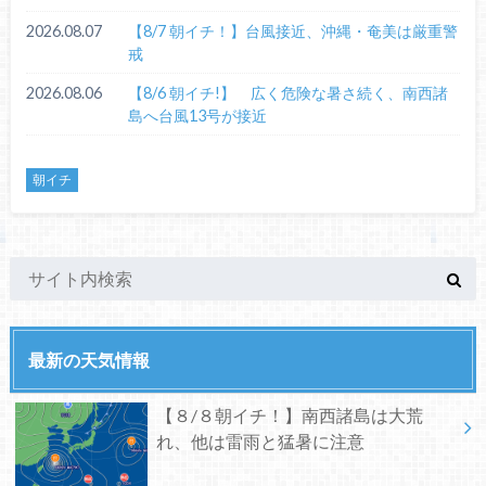
2026.08.07
【8/7 朝イチ！】台風接近、沖縄・奄美は厳重警
戒
2026.08.06
【8/6 朝イチ!】 広く危険な暑さ続く、南西諸
島へ台風13号が接近
朝イチ
最新の天気情報
【８/８朝イチ！】南西諸島は大荒
れ、他は雷雨と猛暑に注意