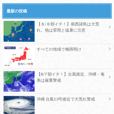
最新の投稿
【８/８朝イチ！】南西諸島は大荒
れ、他は雷雨と猛暑に注意
すべての地域で梅雨明け
【8/7 朝イチ！】台風接近、沖縄・奄
美は厳重警戒
沖縄 台風13号接近で大荒れ警戒