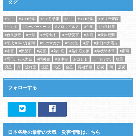
タグ
#3.11
#3.11特集
#3ヶ月予報
#311
#311特集
#ゲリラ豪雨
#サカナ
#スーパームーン
#ノロウイルス
#台風
#台風対策
#台風接近
#土星
#土砂崩れ
#土砂災害
#大雨
#天体観測
#平成30年7月豪雨
#旬のサカナ
#旬の魚
#暦
#東日本大震災
#水害
#流星群
#災害
#熱中症
#熱中症対策
#線状降水帯
#豪雨
#隅田川花火大会
#雨災害
#食中毒
おはしも
二十四節気
地震
惑星
月
流れ星
流星
火星
金星
長期予報
防災
雨
震災
フォローする
日本各地の最新の天気・災害情報はこちら