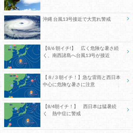
沖縄 台風13号接近で大荒れ警戒
【8/6 朝イチ!】 広く危険な暑さ続
く、南西諸島へ台風13号が接近
【８/３朝イチ！】急な雷雨と西日本
中心に危険な暑さに注意
【8/4朝イチ！】 西日本は猛暑続
く 熱中症に警戒