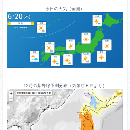
今日の天気（全国）
12時の紫外線予測分布（気象庁ＨＰより）