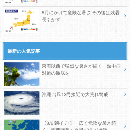
8月にかけて危険な暑さ その後は残暑
長引かず
最新の人気記事
東海以西で猛烈な暑さが続く、熱中症
対策の徹底を
沖縄 台風13号接近で大荒れ警戒
【8/6 朝イチ!】 広く危険な暑さ続
く、南西諸島へ台風13号が接近