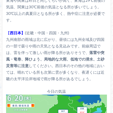
東海や関東は昨日と同じくらいか高く、東海は29℃前後の
気温、関東は30℃前後の気温となる所が多いでしょう。
30℃以上の真夏日となる所が多く、熱中症に注意が必要で
す。
【
西日本】
(近畿・中国・四国・九州)
九州南部の雨域は北に広がり、昼頃には九州全域及び四国
の一部で曇りや雨の天気となる見込みです。前線周辺で
は、雷を伴って激しい雨が降る所がありそうで、
落雷や突
風・竜巻、降ひょう、局地的な大雨、低地での浸水、土砂
災害等に注意
してください。西日本のその他の地域におい
ては、晴れている所も次第に雲が多くなり、夜遅くには近
畿の太平洋沿岸地域で雨が降る所があるでしょう。
今日の気温