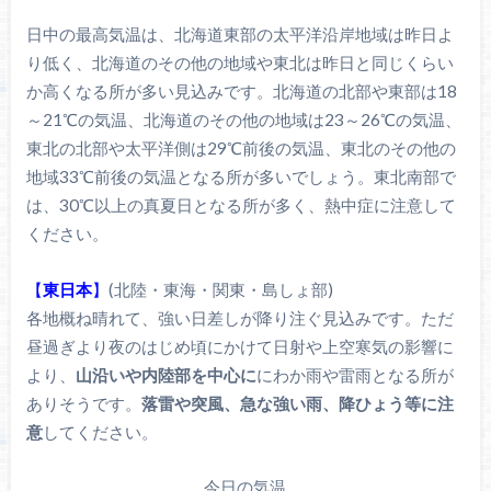
日中の最高気温は、北海道東部の太平洋沿岸地域は昨日よ
り低く、北海道のその他の地域や東北は昨日と同じくらい
か高くなる所が多い見込みです。北海道の北部や東部は18
～21℃の気温、北海道のその他の地域は23～26℃の気温、
東北の北部や太平洋側は29℃前後の気温、東北のその他の
地域33℃前後の気温となる所が多いでしょう。東北南部で
は、30℃以上の真夏日となる所が多く、熱中症に注意して
ください。
【
東日本
】
(北陸・東海・関東・島しょ部)
各地概ね晴れて、強い日差しが降り注ぐ見込みです。ただ
昼過ぎより夜のはじめ頃にかけて日射や上空寒気の影響に
より、
山沿いや内陸部を中心に
にわか雨や雷雨となる所が
ありそうです。
落雷や突風、急な強い雨、降ひょう等に注
意
してください。
今日の気温