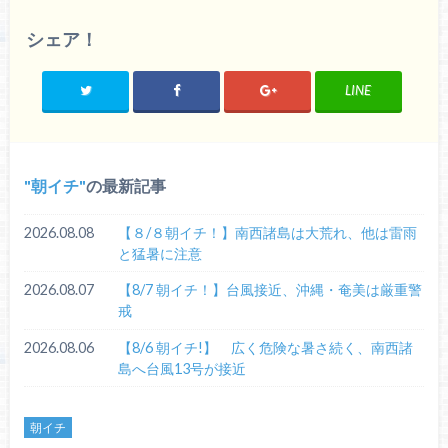
シェア！
LINE
朝イチ
の最新記事
2026.08.08
【８/８朝イチ！】南西諸島は大荒れ、他は雷雨
と猛暑に注意
2026.08.07
【8/7 朝イチ！】台風接近、沖縄・奄美は厳重警
戒
2026.08.06
【8/6 朝イチ!】 広く危険な暑さ続く、南西諸
島へ台風13号が接近
朝イチ