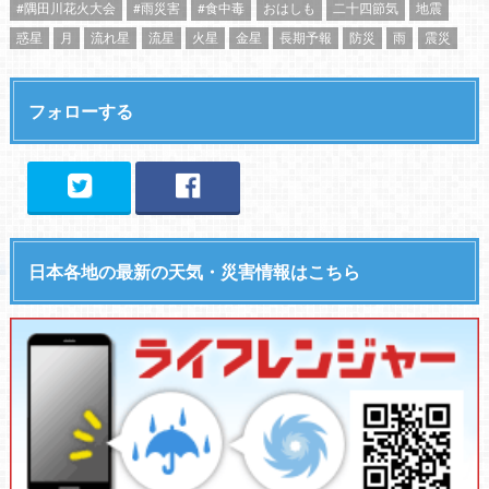
#隅田川花火大会
#雨災害
#食中毒
おはしも
二十四節気
地震
惑星
月
流れ星
流星
火星
金星
長期予報
防災
雨
震災
フォローする
日本各地の最新の天気・災害情報はこちら