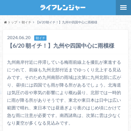
トップ
朝イチ
【6/20 朝イチ！】九州や四国中心に雨模様
2024.06.20
朝イチ
【6/20 朝イチ！】九州や四国中心に雨模様
九州南岸付近に停滞している梅雨前線上を擾乱が東進する
につれて、前線も九州北部付近までゆっくり北上する見込
みです。そのため九州南部の雨域は次第に九州北部に広が
り、昼頃には四国でも雨が降る所があるでしょう。北海道
は気圧の谷や寒気の影響により概ね曇り、北部では一時的
に雨が降る所がありそうです、東北や東日本は日中は広い
範囲で晴れ、東日本では昼過ぎより夜のはじめ頃にかけて
急な雨に注意が必要です。南西諸島は、次第に雲は少なく
なり夏空が多くなる見込みです。