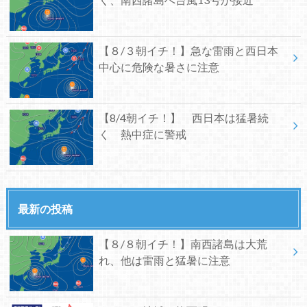
【８/３朝イチ！】急な雷雨と西日本
中心に危険な暑さに注意
【8/4朝イチ！】 西日本は猛暑続
く 熱中症に警戒
最新の投稿
【８/８朝イチ！】南西諸島は大荒
れ、他は雷雨と猛暑に注意