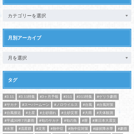
月別アーカイブ
タグ
#3.11
#3.11特集
#3ヶ月予報
#311
#311特集
#ゲリラ豪雨
#サカナ
#スーパームーン
#ノロウイルス
#台風
#台風対策
#台風接近
#土星
#土砂崩れ
#土砂災害
#大雨
#天体観測
#平成30年7月豪雨
#旬のサカナ
#旬の魚
#暦
#東日本大震災
#水害
#流星群
#災害
#熱中症
#熱中症対策
#線状降水帯
#豪雨