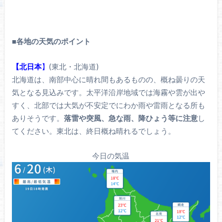
■
各地の天気のポイント
【北日本
】
(東北・北海道)
北海道は、南部中心に晴れ間もあるものの、概ね曇りの天
気となる見込みです。太平洋沿岸地域では海霧や雲が出や
すく、北部では大気が不安定でにわか雨や雷雨となる所も
ありそうです。
落雷や突風、急な雨、降ひょう等に注意
し
てください。東北は、終日概ね晴れるでしょう。
今日の気温