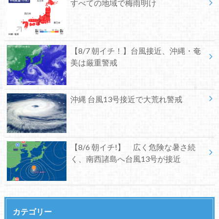
すべての地域で梅雨明け
【8/7 朝イチ！】台風接近、沖縄・奄
美は厳重警戒
沖縄 台風13号接近で大荒れ警戒
【8/6 朝イチ!】 広く危険な暑さ続
く、南西諸島へ台風13号が接近
カテゴリー