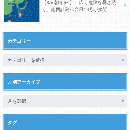
【8/6 朝イチ!】 広く危険な暑さ続
く、南西諸島へ台風13号が接近
カテゴリー
月別アーカイブ
タグ