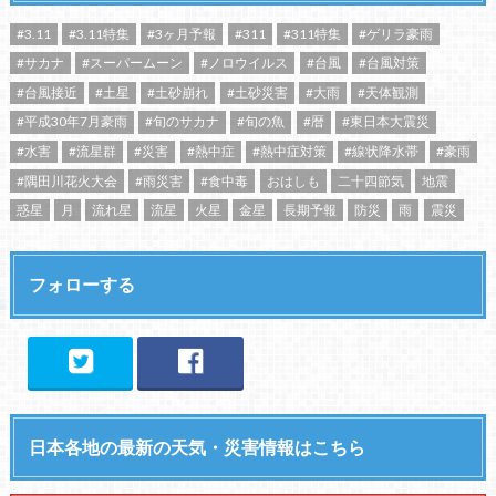
#3.11
#3.11特集
#3ヶ月予報
#311
#311特集
#ゲリラ豪雨
#サカナ
#スーパームーン
#ノロウイルス
#台風
#台風対策
#台風接近
#土星
#土砂崩れ
#土砂災害
#大雨
#天体観測
#平成30年7月豪雨
#旬のサカナ
#旬の魚
#暦
#東日本大震災
#水害
#流星群
#災害
#熱中症
#熱中症対策
#線状降水帯
#豪雨
#隅田川花火大会
#雨災害
#食中毒
おはしも
二十四節気
地震
惑星
月
流れ星
流星
火星
金星
長期予報
防災
雨
震災
フォローする
日本各地の最新の天気・災害情報はこちら