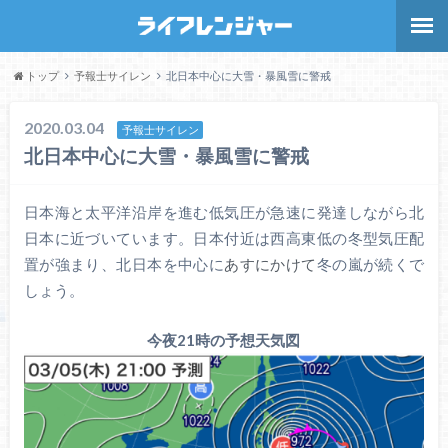
トップ
予報士サイレン
北日本中心に大雪・暴風雪に警戒
2020.03.04
予報士サイレン
北日本中心に大雪・暴風雪に警戒
日本海と太平洋沿岸を進む低気圧が急速に発達しながら北
日本に近づいています。日本付近は西高東低の冬型気圧配
置が強まり、北日本を中心に
あすにかけて
冬の嵐が続くで
しょう。
今夜21時の予想天気図