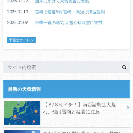
2026.01.22
週末にかけて大雪災害に警戒
2025.01.13
宮崎で震度5弱 宮崎・高知で津波観測
2025.01.09
今季一番の寒気 大雪や猛吹雪に警戒
予報士サイレン
最新の天気情報
【８/８朝イチ！】南西諸島は大荒
れ、他は雷雨と猛暑に注意