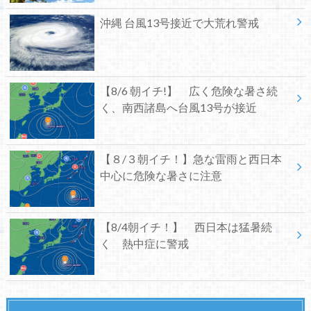
沖縄 台風13号接近で大荒れ警戒
【8/6 朝イチ!】 広く危険な暑さ続
く、南西諸島へ台風13号が接近
【８/３朝イチ！】急な雷雨と西日本
中心に危険な暑さに注意
【8/4朝イチ！】 西日本は猛暑続
く 熱中症に警戒