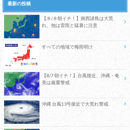
最新の投稿
【８/８朝イチ！】南西諸島は大荒
れ、他は雷雨と猛暑に注意
すべての地域で梅雨明け
【8/7 朝イチ！】台風接近、沖縄・奄
美は厳重警戒
沖縄 台風13号接近で大荒れ警戒