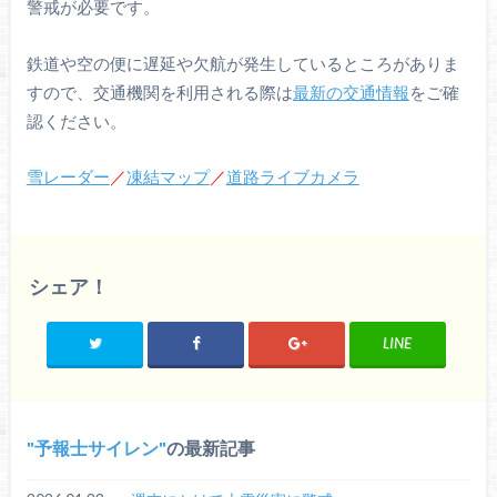
警戒が必要です。
鉄道や空の便に遅延や欠航が発生しているところがありま
すので、交通機関を利用される際は
最新の交通情報
をご確
認ください。
雪レーダー
／
凍結マップ
／
道路ライブカメラ
シェア！
LINE
予報士サイレン
の最新記事