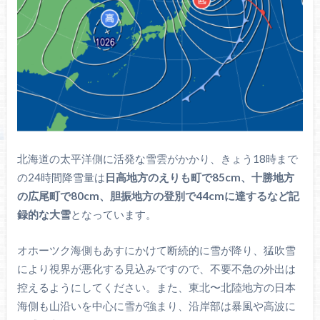
北海道の太平洋側に活発な雪雲がかかり、きょう18時まで
の24時間降雪量は
日高地方のえりも町で85cm、十勝地方
の広尾町で80cm、胆振地方の登別で44cmに達するなど
記
録的な大雪
となっています。
オホーツク海側もあすにかけて断続的に雪が降り、猛吹雪
により視界が悪化する見込みですので、不要不急の外出は
控えるようにしてください。また、東北〜北陸地方の日本
海側も山沿いを中心に雪が強まり、沿岸部は暴風や高波に