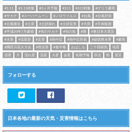
#3.11
#3.11特集
#3ヶ月予報
#311
#311特集
#ゲリラ豪雨
#サカナ
#スーパームーン
#ノロウイルス
#台風
#台風対策
#台風接近
#土星
#土砂崩れ
#土砂災害
#大雨
#天体観測
#平成30年7月豪雨
#旬のサカナ
#旬の魚
#暦
#東日本大震災
#水害
#流星群
#災害
#熱中症
#熱中症対策
#線状降水帯
#豪雨
#隅田川花火大会
#雨災害
#食中毒
おはしも
二十四節気
地震
惑星
月
流れ星
流星
火星
金星
長期予報
防災
雨
震災
フォローする
日本各地の最新の天気・災害情報はこちら