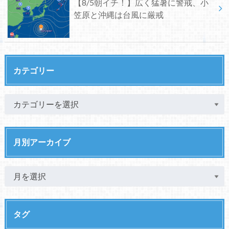
【8/5朝イチ！】広く猛暑に警戒、小
笠原と沖縄は台風に厳戒
カテゴリー
月別アーカイブ
タグ