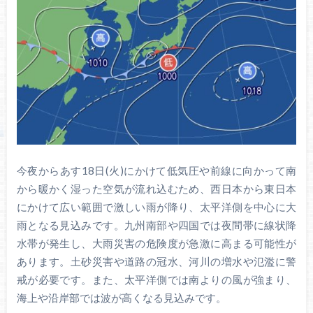
今夜からあす18日(火)にかけて低気圧や前線に向かって南
から暖かく湿った空気が流れ込むため、西日本から東日本
にかけて広い範囲で激しい雨が降り、太平洋側を中心に大
雨となる見込みです。九州南部や四国では夜間帯に線状降
水帯が発生し、大雨災害の危険度が急激に高まる可能性が
あります。土砂災害や道路の冠水、河川の増水や氾濫に警
戒が必要です。また、太平洋側では南よりの風が強まり、
海上や沿岸部では波が高くなる見込みです。