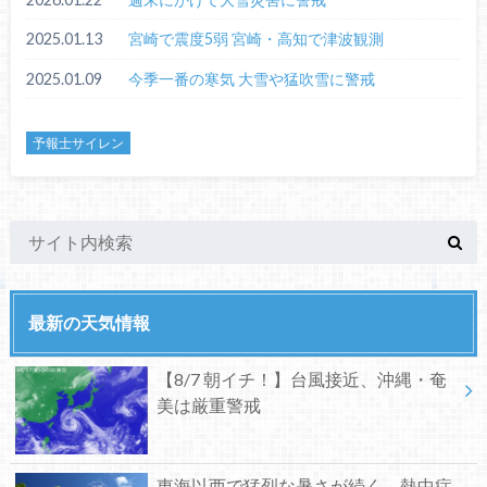
2025.01.13
宮崎で震度5弱 宮崎・高知で津波観測
2025.01.09
今季一番の寒気 大雪や猛吹雪に警戒
予報士サイレン
最新の天気情報
【8/7 朝イチ！】台風接近、沖縄・奄
美は厳重警戒
東海以西で猛烈な暑さが続く、熱中症