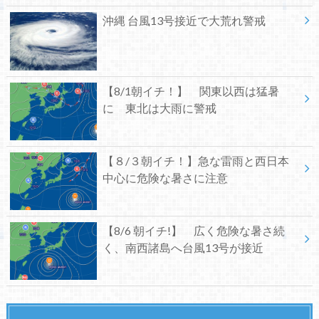
沖縄 台風13号接近で大荒れ警戒
【8/1朝イチ！】 関東以西は猛暑
に 東北は大雨に警戒
【８/３朝イチ！】急な雷雨と西日本
中心に危険な暑さに注意
【8/6 朝イチ!】 広く危険な暑さ続
く、南西諸島へ台風13号が接近