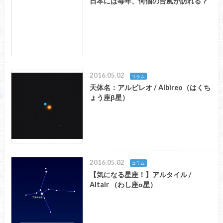
日本には毎年、何個の台風が訪れる？
2016.05.02
コラム
天体名：アルビレオ / Albireo（はくち
ょう座β星）
2016.05.02
コラム
【気になる星座！】アルタイル /
Altair （わし座α星）