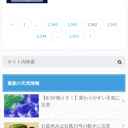
<
1
…
1,340
1,341
1,342
1,343
1,344
…
1,352
>
最新の天気情報
【8/10 朝イチ！】変わりやすい天気に
注意
お盆休みは台風15号の動きに注意