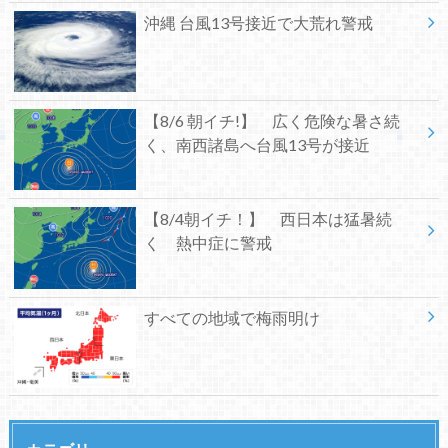
沖縄 台風13号接近で大荒れ警戒
【8/6 朝イチ!】 広く危険な暑さ続
く、南西諸島へ台風13号が接近
【8/4朝イチ！】 西日本は猛暑続
く 熱中症に警戒
すべての地域で梅雨明け