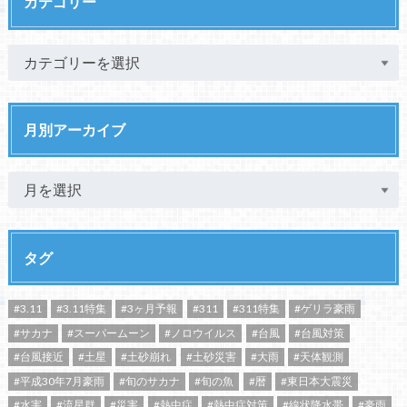
カテゴリー
月別アーカイブ
タグ
#3.11
#3.11特集
#3ヶ月予報
#311
#311特集
#ゲリラ豪雨
#サカナ
#スーパームーン
#ノロウイルス
#台風
#台風対策
#台風接近
#土星
#土砂崩れ
#土砂災害
#大雨
#天体観測
#平成30年7月豪雨
#旬のサカナ
#旬の魚
#暦
#東日本大震災
#水害
#流星群
#災害
#熱中症
#熱中症対策
#線状降水帯
#豪雨