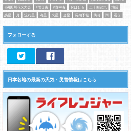
#隅田川花火大会
#雨災害
#食中毒
おはしも
二十四節気
地震
惑星
月
流れ星
流星
火星
金星
長期予報
防災
雨
震災
フォローする
日本各地の最新の天気・災害情報はこちら