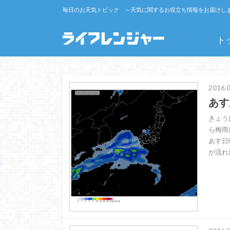
毎日のお天気トピック ～天気に関するお役立ち情報をお届けし
ト
2016.0
あす
きょう
ら梅雨
あす日
が流れ