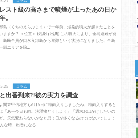
5.27
コラム
レスト級の高さまで噴煙が上ったあの日か
年。
部島（くちのえらぶじま）で一年前、爆発的噴火が起きたことを
いますか？ ＜位置＞ (気象庁出典) この噴火により、全島避難が発
、島民全員が口永良部島から避難という状況になりました。全島
一部エリアを除…
5.25
コラム
と出番到来?!彼の実力を調査
よ関東甲信地方も6月5日に梅雨入りしましたね。梅雨入りすると
は「あー今日も雨。洗濯物どうしよう」「週末お出かけしたいの
ど。天気変わらないかなと思う日が多くなるのではないでしょう
そんな時、出番になる…