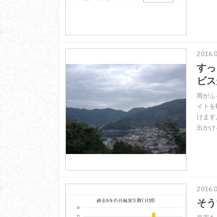
2016.0
すっ
ビス
雨がふ
イトを
けます
出かけ
2016.0
そう