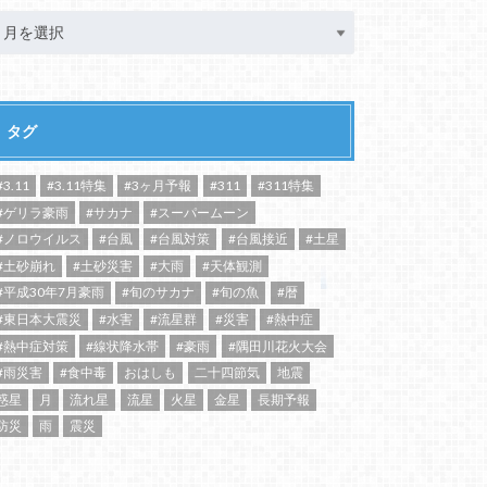
タグ
#3.11
#3.11特集
#3ヶ月予報
#311
#311特集
#ゲリラ豪雨
#サカナ
#スーパームーン
#ノロウイルス
#台風
#台風対策
#台風接近
#土星
#土砂崩れ
#土砂災害
#大雨
#天体観測
#平成30年7月豪雨
#旬のサカナ
#旬の魚
#暦
#東日本大震災
#水害
#流星群
#災害
#熱中症
#熱中症対策
#線状降水帯
#豪雨
#隅田川花火大会
#雨災害
#食中毒
おはしも
二十四節気
地震
惑星
月
流れ星
流星
火星
金星
長期予報
防災
雨
震災