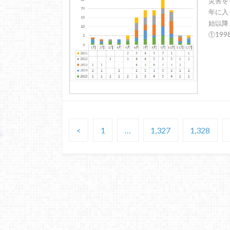
災害を
年に入
始以降
①1998
<
1
…
1,327
1,328