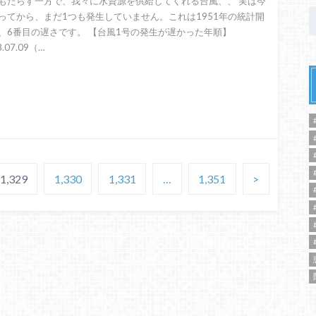
もたらす一方で、我々に水資源を供給してくれる台風、、 実は今
ってから、まだ1つも発生していません。これは1951年の統計開
、6番目の遅さです。 【台風1号の発生が遅かった年順】
.07.09（…
1,329
1,330
1,331
…
1,351
>