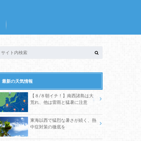
最新の天気情報
【８/８朝イチ！】南西諸島は大
荒れ、他は雷雨と猛暑に注意
東海以西で猛烈な暑さが続く、熱
中症対策の徹底を