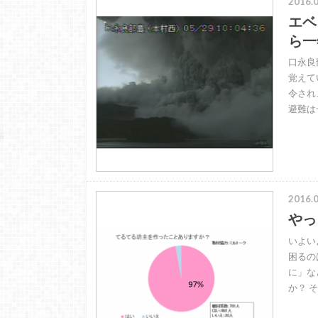
2016.0
エベ
ら一
口永良
覚えて
令され
避難は
2016.0
やっ
いよい
困るの
に」な
か？ 