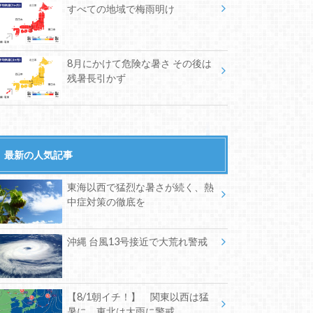
すべての地域で梅雨明け
8月にかけて危険な暑さ その後は
残暑長引かず
最新の人気記事
東海以西で猛烈な暑さが続く、熱
中症対策の徹底を
沖縄 台風13号接近で大荒れ警戒
【8/1朝イチ！】 関東以西は猛
暑に 東北は大雨に警戒