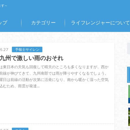
ます～
ップ
カテゴリー
ライフレンジャーについて
5.27
予報士サイレン
九州で激しい雨のおそれ
は東日本の天気も回復して晴天のところも多くなりますが、西か
前線が伸びてきて、九州南部では雨が降りやすくなるでしょう。
曜日は前線の活動が次第に活発になり、南から暖かく湿った空気
込むため、雨雲が発達…